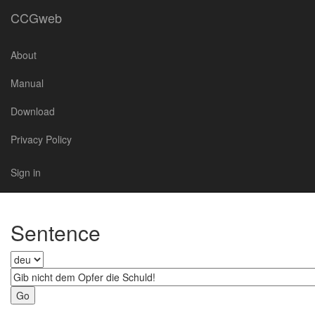
CCGweb
About
Manual
Download
Privacy Policy
Sign in
Sentence
Go