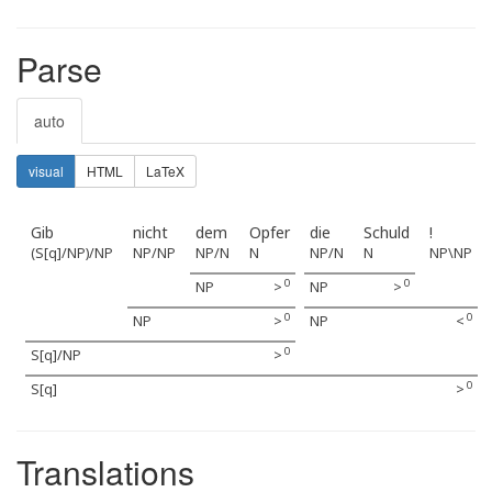
Parse
auto
visual
HTML
LaTeX
Gib
nicht
dem
Opfer
die
Schuld
!
(S[q]/NP)/NP
NP/NP
NP/N
N
NP/N
N
NP\NP
0
0
NP
>
NP
>
0
0
NP
>
NP
<
0
S[q]/NP
>
0
S[q]
>
Translations