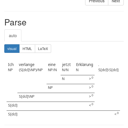
Previous
Next
Parse
auto
visual
HTML
LaTeX
Ich
verlange
eine
jetzt
Erklärung
.
NP
(S[dcl]\NP)/NP
NP/N
N/N
N
S[dcl]\S[dcl]
0
N
>
0
NP
>
0
S[dcl]\NP
>
0
S[dcl]
<
0
S[dcl]
<