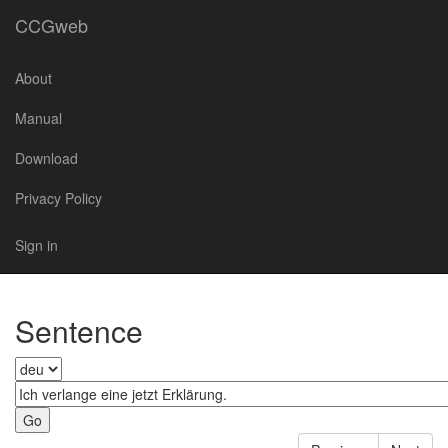
CCGweb
About
Manual
Download
Privacy Policy
Sign in
Sentence
Go