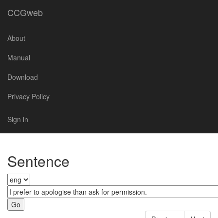
CCGweb
About
Manual
Download
Privacy Policy
Sign in
Sentence
Go