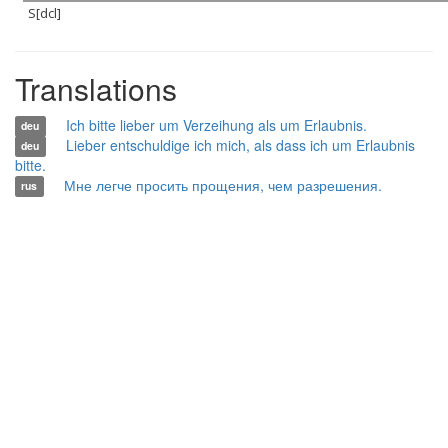
S[dcl]
Translations
Ich bitte lieber um Verzeihung als um Erlaubnis.
deu
Lieber entschuldige ich mich, als dass ich um Erlaubnis
deu
bitte.
Мне легче просить прощения, чем разрешения.
rus