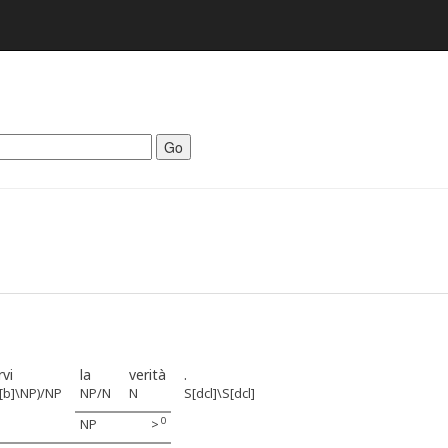
Go
rvi
la
verità
.
[b]\NP)/NP
NP/N
N
S[dcl]\S[dcl]
0
NP
>