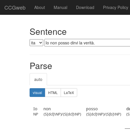
CCGweb
About
Manual
Download
Privacy Policy
Sentence
Parse
auto
visual
HTML
LaTeX
Io
non
posso
di
NP
(S[dcl]\NP)/(S[dcl]\NP)
(S[dcl]\NP)/(S[b]\NP)
(S