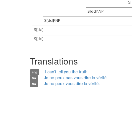
S
S[dcl]\NP
S[dcl]\NP
S[dcl]
S[dcl]
Translations
I can't tell you the truth.
eng
Je ne peux pas vous dire la vérité.
fra
Je ne peux vous dire la vérité.
fra