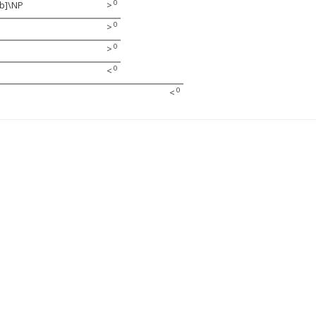
0
[b]\NP
>
0
>
0
>
0
<
0
<